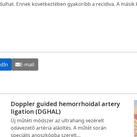
lhat. Ennek következtében gyakoribb a recidiva. A másik k
edIn
E-mail
Doppler guided hemorrhoidal artery
ligation (DGHAL)
Új műtéti módszer az ultrahang vezérelt
odavezető artéria aláöltés. A műtét során
speciális anoszkópba szerelt…