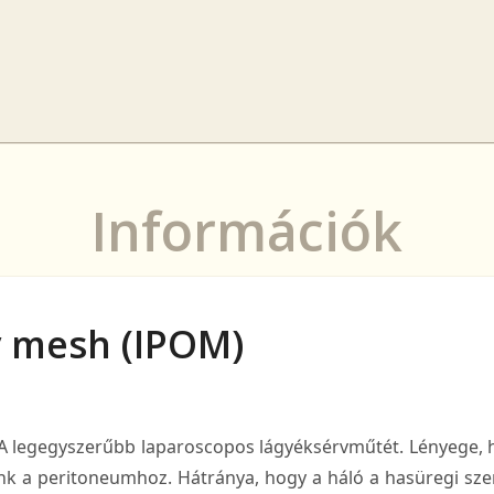
p
Klinika
Rendelő
Orvos
Árak
Blog
Kapcsolat
Curriculum
Információk
y mesh (IPOM)
A legegyszerűbb laparoscopos lágyéksérvműtét. Lényege, 
tünk a peritoneumhoz. Hátránya, hogy a háló a hasüregi sz