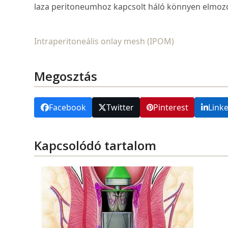
laza peritoneumhoz kapcsolt háló könnyen elmozdu
Intraperitoneális onlay mesh (IPOM)
Megosztás
Facebook
Twitter
Pinterest
Link
Kapcsolódó tartalom