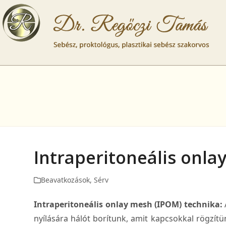
Skip
to
content
Kezdőla
Intraperitoneális onla
Beavatkozások
,
Sérv
Intraperitoneális onlay mesh (IPOM) technika:
nyílására hálót borítunk, amit kapcsokkal rögzí